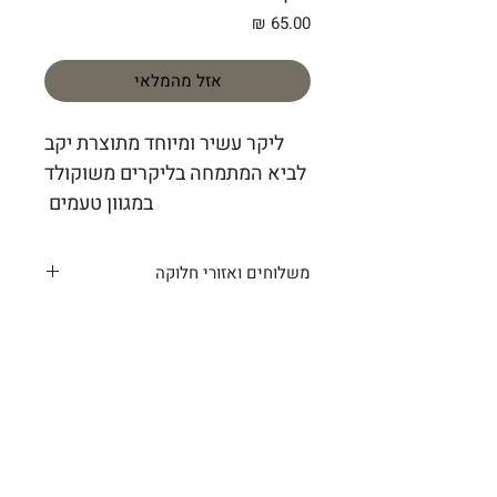
מחיר
אזל מהמלאי
ליקר עשיר ומיוחד מתוצרת יקב
לביא המתמחה בליקרים משוקולד
במגוון טעמים
משלוחים ואזורי חלוקה
איזור עמק חפר
(בית יצחק ,גוש חי"ה,
חופית,ויתקיו, מונאש , בית חירות,,גבעת
שפירא,בת חן ,חיבת ציון ,חרב לאת ,
חוגלה )- 30שח
שאר יישובי העמק
- 35שח
נתניה, חדרה, גוש תל מונד אבן יהודה
–
40שח
ליישובים שאינם מופיעים
ברשימה יש