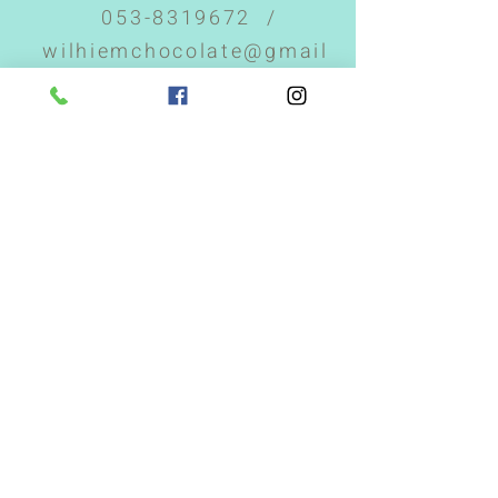
053-8319672
/
wilhiemchocolate@gmail
.com
קיבוץ העוגן
שלח.י