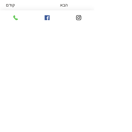
הבא
קודם
צרו קשר
053-8319672
/
wilhiemchocolate@gmail
.com
קיבוץ העוגן